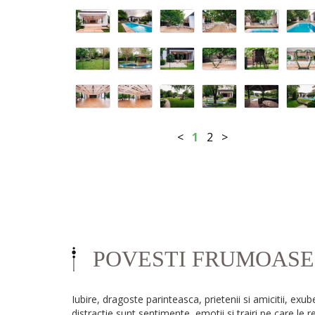
<
1
2
>
POVESTI FRUMOASE
Iubire, dragoste parinteasca, prietenii si amicitii, exub
distractie sunt sentimente, emotii si trairi pe care le 