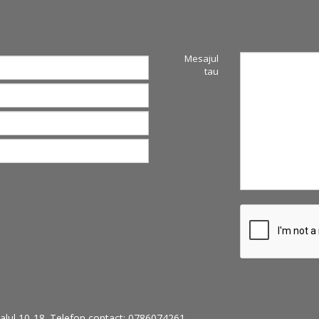
E
Mesajul
tau
tervalul 10-18. Telefon contact: 0786074261.