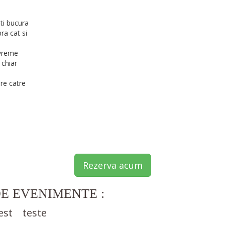
eti bucura
bra cat si
vreme
 chiar
re catre
Rezerva acum
DE EVENIMENTE :
est
teste