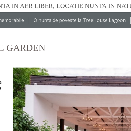
TA IN AER LIBER, LOCATIE NUNTA IN NA
 memorabile
O nunta de poveste la TreeHouse Lagoon
E GARDEN
e.
n