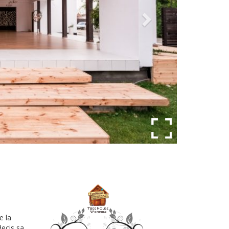
e la
decis sa