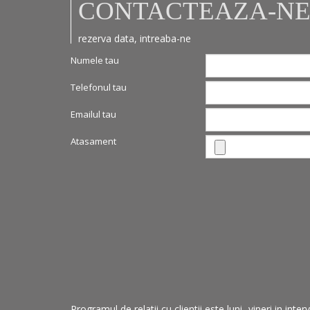
CONTACTEAZA-N
rezerva data, intreaba-ne
Numele tau
Telefonul tau
Emailul tau
Atasament
Programul de relatii cu clientii este luni- vineri in in