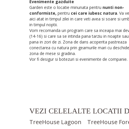
Evenimente gazduite
Garden este o locatie minunata pentru
nunti non-
conformiste,
pentru
cei care iubesc natura
. Va v
aici atat in timpul zilei in care veti avea si soare si um
in timpul noptii.
Vom recomanda un program care sa inceapa mai de
(14-16) si care sa se intinda pana tarziu in noapte sau
pana in zori de zi. Zona de dans acoperita pastreaza
conectarea cu natura prin geamurile mari cu deschide
zona de mese si gradina.
Vor fi desigur si botezuri si evenimente de companie.
VEZI CELELALTE LOCATII 
TreeHouse Lagoon
TreeHouse For