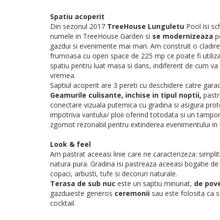
Spatiu acoperit
Din sezonul 2017
TreeHouse Lunguletu
Pool isi s
numele in TreeHouse Garden si
se modernizeaza
p
gazdui si evenimente mai mari. Am construit o cladire
frumoasa cu open space de 225 mp ce poate fi utiliza
spatiu pentru luat masa si dans, indiferent de cum va 
vremea.
Saptiul acoperit are 3 pereti cu deschidere catre garad
Geamurile culisante,
inchise in tipul noptii,
pastr
conectare vizuala puternica cu gradina si asigura prot
impotriva vantului/ ploii oferind totodata si un tampo
zgomot rezonabil pentru extinderea evenimentului in
Look & feel
Am pastrat aceeasi linie care ne caracterizeza: simplit
natura pura. Gradina isi pastreaza aceeasi bogatie de
copaci, arbusti, tufe si decoruri naturale.
Terasa de sub nuc
este un saptiu minunat,
de pov
gazduieste generos
ceremonii
sau este folosita ca 
cocktail.