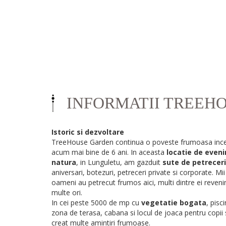
INFORMATII TREEH
Istoric si dezvoltare
TreeHouse Garden continua o poveste frumoasa inc
acum mai bine de 6 ani. In aceasta
locatie de even
natura
, in Lunguletu, am gazduit
sute de petreceri
aniversari, botezuri, petreceri private si corporate. Mii
oameni au petrecut frumos aici, multi dintre ei reven
multe ori.
In cei peste 5000 de mp cu
vegetatie bogata
, pisci
zona de terasa, cabana si locul de joaca pentru copii
creat multe amintiri frumoase.