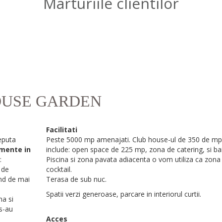
Marturiile clientilor
OUSE GARDEN
Facilitati
eputa
Peste 5000 mp amenajati. Club house-ul de 350 de mp
imente in
include: open space de 225 mp, zona de catering, si bai
:
Piscina si zona pavata adiacenta o vom utiliza ca zona
 de
cocktail.
ind de mai
Terasa de sub nuc.
Spatii verzi generoase, parcare in interiorul curtii.
na si
 s-au
Acces