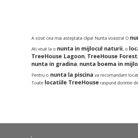
nun
A sosit cea mai asteptata clipa! Nunta voastra! O
nunta in mijlocul naturii
loc
Ati visat la o
, o
TreeHouse Lagoon
TreeHouse Forest
,
nunta in gradina
nunta boema in mijloc
,
nunta la piscina
Pentru o
va recomandam loca
locatiile TreeHouse
Toate
raspund dorintei d