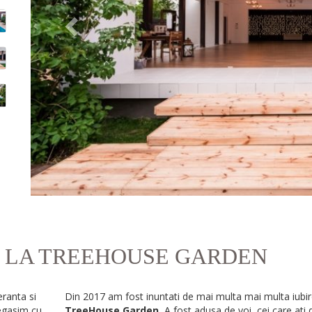
 LA TREEHOUSE GARDEN
eranta si
Din 2017 am fost inuntati de mai multa mai multa iubir
regasim cu
TreeHouse Garden.
A fost adusa de voi, cei care ati 