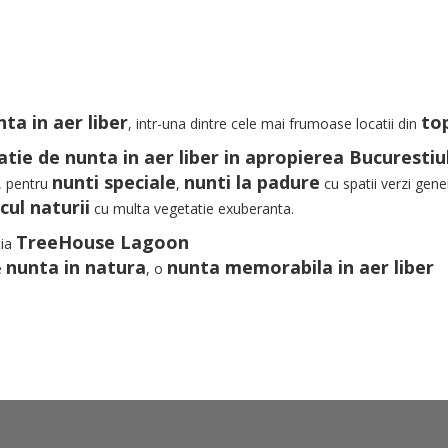
ta in aer liber
top
, intr-una dintre cele mai frumoase locatii din
atie de nunta in aer liber in apropierea Bucurestiu
nunti speciale
nunti la padure
, pentru
,
cu spatii verzi gene
ul naturii
cu multa vegetatie exuberanta.
TreeHouse Lagoon
tia
nunta in natura
nunta memorabila in aer liber
e
, o