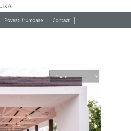
TURA
Povesti frumoase
Contact