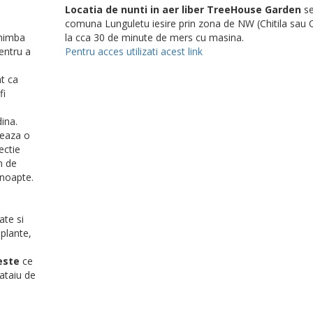
Locatia de nunti in aer liber TreeHouse Garden
se
comuna Lunguletu iesire prin zona de NW (Chitila sau 
chimba
la cca 30 de minute de mers cu masina.
entru a
Pentru acces utilizati acest link
t ca
fi
ina.
eaza o
ectie
n de
 noapte.
ate si
 plante,
este
ce
sataiu de