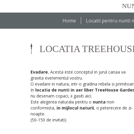
NUN
Home
Locatii pentru nunti
LOCATIA TREEHOUS
Evadare.
Acesta este conceptul in jurul caruia va
gravita evenimentul vostru.
O evadare in natura, intr-o gradina rebela si primitoar
In
locatia de nunti in aer liber TreeHouse Garde
nu desenam copaci, ii gasiti aici.
Este alegerea naturala pentru o
nunta
non
conformista,
in mijlocul naturii
, o peterecere de zi-
noapte.
(50-150 de invitati)